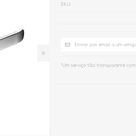
SKU:
E
DUCHE
ELETRÓNICAS
"Um serviço tão transparente com
Chuveiros
Temporizadas