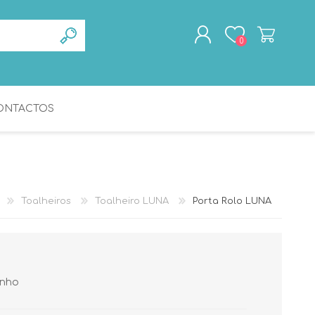
0
ONTACTOS
REGISTAR
ENTRAR
TOALHEIROS
GERIATRIA
Toalheiros
Toalheiro LUNA
Porta Rolo LUNA
anho