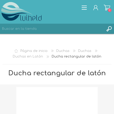
0
REGISTRO
Página de inicio
Duchas
Duchas
INICIA SESIÓN
Duchas en Latón
Ducha rectangular de latón
Ducha rectangular de latón