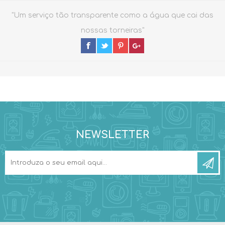
"Um serviço tão transparente como a água que cai das
nossas torneiras"
NEWSLETTER