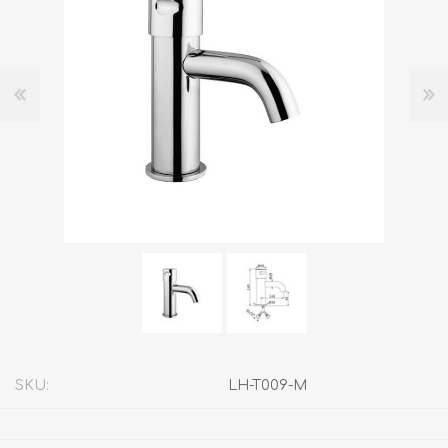
SKU:
LH-T009-M