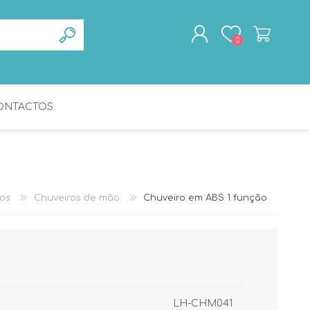
0
ONTACTOS
REGISTAR
ENTRAR
TOALHEIROS
GERIATRIA
os
Chuveiros de mão
Chuveiro em ABS 1 função
LH-CHM041