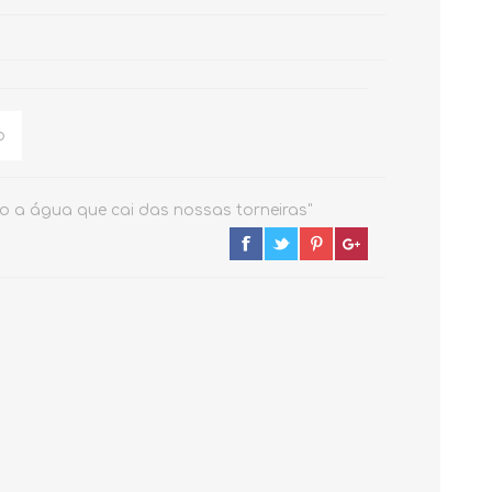
MONOCOMANDOS
ACESSÓRIOS
o a água que cai das nossas torneiras"