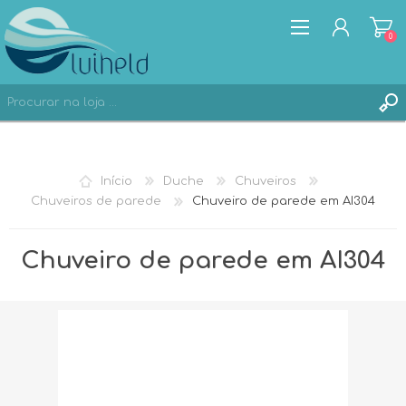
0
REGISTAR
Início
Duche
Chuveiros
ENTRAR
Chuveiros de parede
Chuveiro de parede em AI304
Chuveiro de parede em AI304