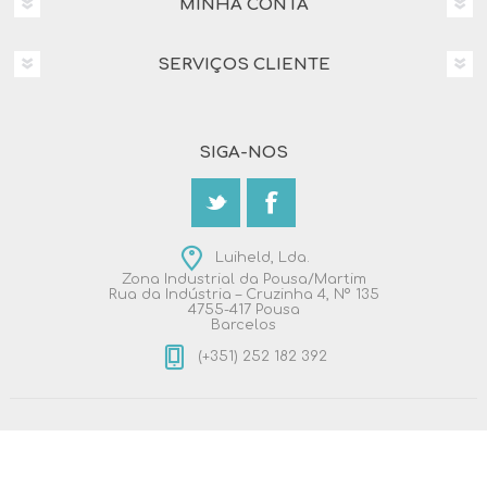
MINHA CONTA
SERVIÇOS CLIENTE
SIGA-NOS
Luiheld, Lda.
Zona Industrial da Pousa/Martim
Rua da Indústria – Cruzinha 4, Nº 135
4755-417 Pousa
Barcelos
(+351) 252 182 392
Copyright © 2026 Luiheld, Lda.. All rights reserved.
Powered by
nopCommerce