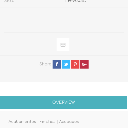
SKU:
LH-V003C
Share
OVERVIEW
Acabamentos | Finishes | Acabados