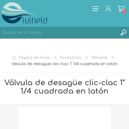
0
REGISTRO
Página de inicio
Accesorios
Válvulas
INICIA SESIÓN
Válvula de desagüe clic-clac 1" 1/4 cuadrada en latón
Válvula de desagüe clic-clac 1"
1/4 cuadrada en latón