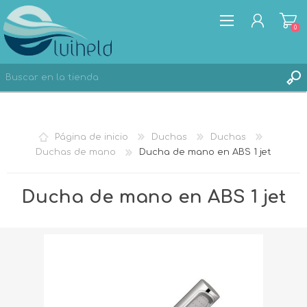
0
REGISTRO
Página de inicio
Duchas
Duchas
INICIA SESIÓN
Duchas de mano
Ducha de mano en ABS 1 jet
Ducha de mano en ABS 1 jet