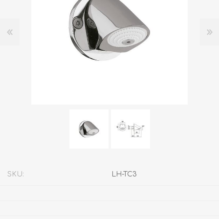
SKU:
LH-TC3