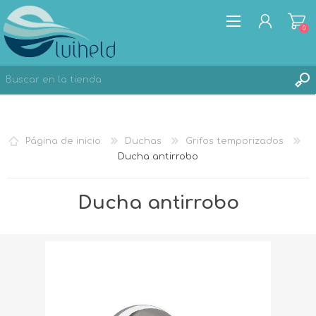
0
REGISTRO
Página de inicio
Duchas
Grifos temporizados
INICIA SESIÓN
Ducha antirrobo
Ducha antirrobo