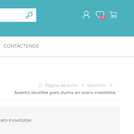
0
CONTÁCTENOS
REGISTRO
INICIA SESIÓN
ACCESSORIOS DE
GERIATRÍA
BAÑO
Página de inicio
Geriatría
Asiento abatible para ducha en acero inoxidable
ero inoxidable