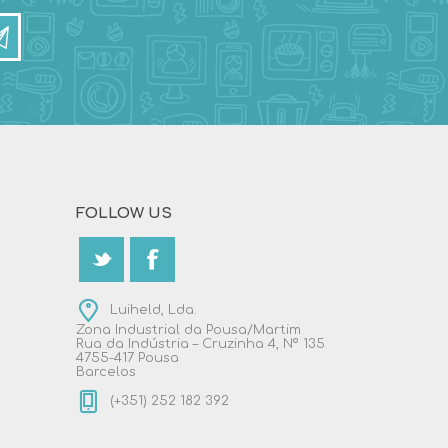
FOLLOW US
Luiheld, Lda.
Zona Industrial da Pousa/Martim
Rua da Indústria – Cruzinha 4, Nº 135
4755-417 Pousa
Barcelos
(+351) 252 182 392